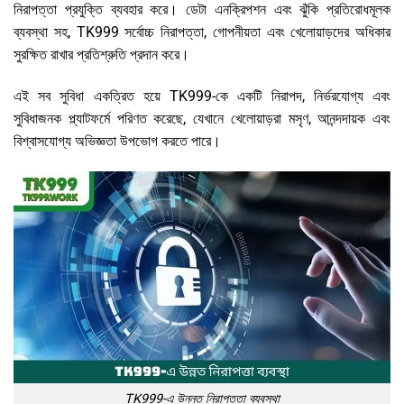
নিরাপত্তা প্রযুক্তি ব্যবহার করে। ডেটা এনক্রিপশন এবং ঝুঁকি প্রতিরোধমূলক
ব্যবস্থা সহ, TK999 সর্বোচ্চ নিরাপত্তা, গোপনীয়তা এবং খেলোয়াড়দের অধিকার
সুরক্ষিত রাখার প্রতিশ্রুতি প্রদান করে।
এই সব সুবিধা একত্রিত হয়ে TK999-কে একটি নিরাপদ, নির্ভরযোগ্য এবং
সুবিধাজনক প্ল্যাটফর্মে পরিণত করেছে, যেখানে খেলোয়াড়রা মসৃণ, আনন্দদায়ক এবং
বিশ্বাসযোগ্য অভিজ্ঞতা উপভোগ করতে পারে।
TK999-এ উন্নত নিরাপত্তা ব্যবস্থা