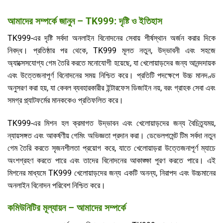
আমাদের সম্পর্কে জানুন – TK999: দৃষ্টি ও ইতিহাস
TK999-এর দৃষ্টি সর্বদা অনলাইন বিনোদনের সেবায় শীর্ষস্থান অর্জন করার দিকে
নিবদ্ধ। প্রতিষ্ঠার পর থেকে, TK999 মূলত নতুন, উদ্ভাবনী এবং সহজে
অ্যাক্সেসযোগ্য গেম তৈরি করতে মনোযোগী হয়েছে, যা খেলোয়াড়দের জন্য আনন্দদায়ক
এবং উত্তেজনাপূর্ণ বিনোদনের সময় নিশ্চিত করে। প্রতিটি পদক্ষেপে উচ্চ মানদণ্ড
অনুসরণ করা হয়, যা কেবল ব্যবহারকারীর ইন্টারফেস ডিজাইন নয়, বরং গ্রাহক সেবা এবং
সমগ্র প্ল্যাটফর্মের মানককেও প্রতিফলিত করে।
TK999-এর মিশন হল ক্রমাগত উদ্ভাবন এবং খেলোয়াড়দের জন্য বৈচিত্র্যময়,
ন্যায়সঙ্গত এবং আকর্ষণীয় গেমিং অভিজ্ঞতা প্রদান করা। ডেভেলপমেন্ট টিম সর্বদা নতুন
গেম তৈরি করতে সৃজনশীলতা প্রয়োগ করে, যাতে খেলোয়াড়রা উত্তেজনাপূর্ণ ম্যাচে
অংশগ্রহণ করতে পারে এবং তাদের বিনোদনের আকাঙ্ক্ষা পূরণ করতে পারে। এই
মিশনের মাধ্যমে TK999 খেলোয়াড়দের জন্য একটি অনন্য, নিরাপদ এবং উচ্চমানের
অনলাইন বিনোদন পরিবেশ নিশ্চিত করে।
কমিউনিটির মূল্যায়ন – আমাদের সম্পর্কে