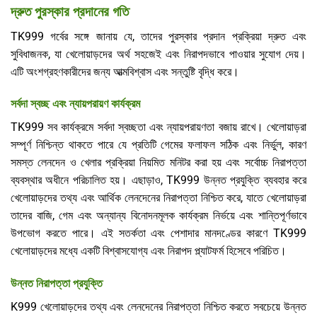
দ্রুত পুরস্কার প্রদানের গতি
TK999 গর্বের সঙ্গে জানায় যে, তাদের পুরস্কার প্রদান প্রক্রিয়া দ্রুত এবং
সুবিধাজনক, যা খেলোয়াড়দের অর্থ সহজেই এবং নিরাপদভাবে পাওয়ার সুযোগ দেয়।
এটি অংশগ্রহণকারীদের জন্য আত্মবিশ্বাস এবং সন্তুষ্টি বৃদ্ধি করে।
সর্বদা স্বচ্ছ এবং ন্যায়পরায়ণ কার্যক্রম
TK999 সব কার্যক্রমে সর্বদা স্বচ্ছতা এবং ন্যায়পরায়ণতা বজায় রাখে। খেলোয়াড়রা
সম্পূর্ণ নিশ্চিন্ত থাকতে পারে যে প্রতিটি গেমের ফলাফল সঠিক এবং নির্ভুল, কারণ
সমস্ত লেনদেন ও খেলার প্রক্রিয়া নিয়মিত মনিটর করা হয় এবং সর্বোচ্চ নিরাপত্তা
ব্যবস্থার অধীনে পরিচালিত হয়। এছাড়াও, TK999 উন্নত প্রযুক্তি ব্যবহার করে
খেলোয়াড়দের তথ্য এবং আর্থিক লেনদেনের নিরাপত্তা নিশ্চিত করে, যাতে খেলোয়াড়রা
তাদের বাজি, গেম এবং অন্যান্য বিনোদনমূলক কার্যক্রম নির্ভয়ে এবং শান্তিপূর্ণভাবে
উপভোগ করতে পারে। এই সতর্কতা এবং পেশাদার মানদণ্ডের কারণে TK999
খেলোয়াড়দের মধ্যে একটি বিশ্বাসযোগ্য এবং নিরাপদ প্ল্যাটফর্ম হিসেবে পরিচিত।
উন্নত নিরাপত্তা প্রযুক্তি
K999 খেলোয়াড়দের তথ্য এবং লেনদেনের নিরাপত্তা নিশ্চিত করতে সবচেয়ে উন্নত