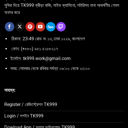
সুবিধা দিয়ে TK999 ক্রীড়া বাজি, লাইভ ক্যাসিনো, লটারিসহ নানা আকর্ষণীয় গেমস
অফার করে
ঠিকানা: 23-49 রোড নং ১৩, ঢাকা ১২২৯, বাংলাদেশ
ফোন: (+৮৮০) ৯৮১ ৫২৮৮২১৭
ইমেইল:
tk999.work@gmail.com
সময়: সোমবার থেকে রবিবার পর্যন্ত ০৬:০০ থেকে ২৩:০০
সাহায্য:
Register / রেজিস্ট্রেশন TK999
Login / লগইন TK999
Dowload App / অ্যাপ ডাউনলোড TK999