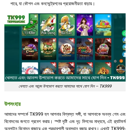
পারে, যা কৌশল এবং কনসেন্ট্রেশনের প্রয়োজনীয়তা বাড়ায়।
খেলতে এবং আনন্দ উপভোগ করতে আমাদের সাথে যোগ দিন – TK999
উপসংহার
আমাদের সম্পর্কে TK999 হল আপনার বিশ্বস্ত সঙ্গী, যা আপনাকে অনন্য গেম এবং
বিনোদনের জগতে প্রবেশ করায়। স্পষ্ট দৃষ্টি এবং দৃঢ় মিশনের মাধ্যমে, এই প্ল্যাটফর্ম
অনলাইন বিনোদন বাজারে এক প্রভাবশালী অবস্থান বজায় রাখবে। এখনই TK999-