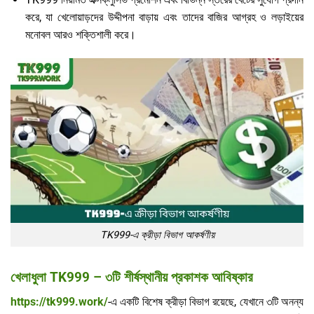
করে, যা খেলোয়াড়দের উদ্দীপনা বাড়ায় এবং তাদের বাজির আগ্রহ ও লড়াইয়ের
মনোবল আরও শক্তিশালী করে।
TK999-এ ক্রীড়া বিভাগ আকর্ষণীয়
খেলাধুলা TK999 – ৩টি শীর্ষস্থানীয় প্রকাশক আবিষ্কার
https://tk999.work/
-এ একটি বিশেষ ক্রীড়া বিভাগ রয়েছে, যেখানে ৩টি অনন্য