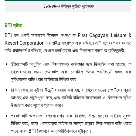
TK999-এ বিভিন্ন ক্রীড়া প্রকাশক
BTi ক্রীড়া
BTi হল একটি অনলাইন বিনোদন সংস্থা যা First Cagayan Leisure &
Resort Corporation-এর লাইসেন্সপ্রাপ্ত এবং বর্তমানে এটি বিশ্বের প্রায় সমস্ত
বাজি প্ল্যাটফর্মে উপস্থিত, যেখানে জনপ্রিয়তা এবং বিশ্বাসযোগ্যতা অপ্রতিদ্বন্দ্বী।
ইন্টারফেসটি আধুনিক এবং বিজ্ঞানসম্মত কাঠামোর সঙ্গে ডিজাইন করা হয়েছে, যা
খেলোয়াড়দের জন্য ডেস্কটপ এবং মোবাইল উভয় প্ল্যাটফর্মে সহজ এবং
সুবিধাজনক বাজি ধরার অভিজ্ঞতা নিশ্চিত করে।
বিভিন্ন ধরনের ক্রীড়া ইভেন্ট সরবরাহ করা হয়, যা খেলোয়াড়দের স্পোর্টসের প্রতি
আগ্রহ এবং পছন্দ পূরণ করে, এবং প্রতিটি বাজিতে উত্তেজনা ও কৌশলগত সুবিধা
উপভোগ করার সুযোগ প্রদান করে।
প্রকাশকটি অত্যন্ত বিশ্বাসযোগ্য এবং নিরাপদ, উচ্চ স্তরের সাইবার সুরক্ষা
নিশ্চিত করে, যাতে খেলোয়াড়রা আইনগত সমস্যা ছাড়াই নিরাপদভাবে বাজি ধরতে
পারে, কারণ BTi বৈধভাবে আন্তর্জাতিকভাবে স্বীকৃত।