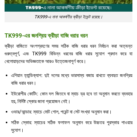
TK999-এ নানা আকর্ষণীয় ক্রীড়া ইভেন্ট রয়েছে।
TK999-এর জনপ্রিয় ক্রীড়া বাজি ধরার ধরন
ক্রীড়া বাজিতে অংশগ্রহণের সময় সঠিক বাজি ধরার ধরন নির্বাচন করা অত্যন্ত
গুরুত্বপূর্ণ, এবং TK999 বিভিন্ন ধরনের বাজি ধরার সুযোগ প্রদান করে যা
খেলোয়াড়দের অভিজ্ঞতাকে আরও উত্তেজনাপূর্ণ করে।
এশিয়ান হ্যান্ডিক্যাপ: দুই দলের মধ্যে ভারসাম্য বজায় রাখতে ব্যবহৃত জনপ্রিয়
বাজি ধরার ধরন।
ইউরোপীয় কোটিং: কোন দল জিতবে বা ম্যাচ ড্র হবে তা অনুমান করতে ব্যবহার
হয়, নির্দিষ্ট স্কোর জানা প্রয়োজন নেই।
ওভার/আন্ডার: ম্যাচে মোট গোল, পয়েন্ট বা সেট সংখ্যা অনুমান করা।
সঠিক স্কোর: ম্যাচের সঠিক ফলাফল অনুমান করে উচ্চতর পুরস্কার পাওয়ার
সুযোগ।