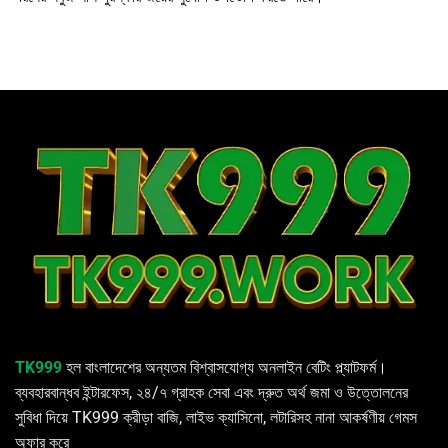
TK999
হল বাংলাদেশের অন্যতম বিশ্বাসযোগ্য অনলাইন বেটিং প্ল্যাটফর্ম।
ব্যবহারবান্ধব ইন্টারফেস, ২৪/৭ গ্রাহক সেবা এবং দ্রুত অর্থ জমা ও উত্তোলনের
সুবিধা দিয়ে TK999 ক্রীড়া বাজি, লাইভ ক্যাসিনো, লটারিসহ নানা আকর্ষণীয় গেমস
অফার করে