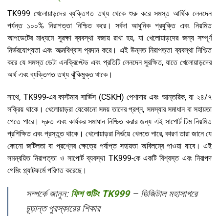
TK999 খেলোয়াড়দের ব্যক্তিগত তথ্য থেকে শুরু করে সমস্ত আর্থিক লেনদেন
পর্যন্ত ১০০% নিরাপত্তা নিশ্চিত করে। সর্বদা আধুনিক প্রযুক্তি এবং নিয়মিত
আপডেটের মাধ্যমে সুরক্ষা ব্যবস্থা বজায় রাখা হয়, যা খেলোয়াড়দের জন্য সম্পূর্ণ
নির্ভরযোগ্যতা এবং আত্মবিশ্বাস প্রদান করে। এই উন্নত নিরাপত্তা ব্যবস্থা নিশ্চিত
করে যে সমস্ত ডেটা এনক্রিপ্টেড এবং প্রতিটি লেনদেন সুরক্ষিত, যাতে খেলোয়াড়দের
অর্থ এবং ব্যক্তিগত তথ্য ঝুঁকিমুক্ত থাকে।
সাথে, TK999-এর কাস্টমার সার্ভিস (CSKH) পেশাদার এবং আন্তরিক, যা ২৪/৭
সক্রিয় থাকে। খেলোয়াড়রা যেকোনো সময় তাদের প্রশ্ন, সমস্যার সমাধান বা সহায়তা
পেতে পারে। দ্রুত এবং কার্যকর সমাধান নিশ্চিত করার জন্য এই সাপোর্ট টিম নিয়মিত
প্রশিক্ষিত এবং প্রস্তুত থাকে। খেলোয়াড়রা নির্ভয়ে খেলতে পারে, কারণ তারা জানে যে
কোনো জটিলতা বা প্রশ্নের ক্ষেত্রে পর্যাপ্ত সহায়তা অবিলম্বে পাওয়া যাবে। এই
সমন্বয়িত নিরাপত্তা ও সাপোর্ট ব্যবস্থা TK999-কে একটি বিশ্বস্ত এবং নিরাপদ
গেমিং প্ল্যাটফর্মে পরিণত করেছে।
সম্পর্কে জানুন:
ফিশ শুটিং TK999
– ডিজিটাল মহাসাগরে
চূড়ান্ত পুরস্কারের শিকার