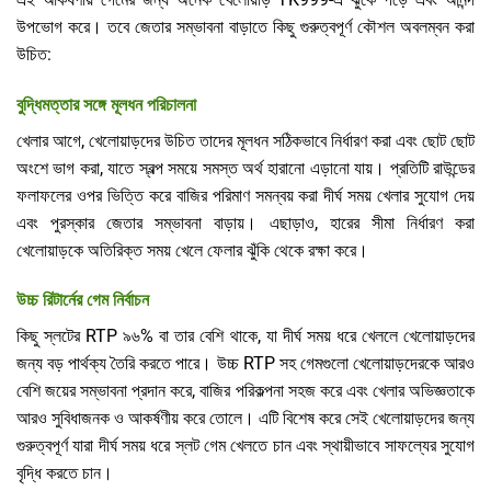
উপভোগ করে। তবে জেতার সম্ভাবনা বাড়াতে কিছু গুরুত্বপূর্ণ কৌশল অবলম্বন করা
উচিত:
বুদ্ধিমত্তার সঙ্গে মূলধন পরিচালনা
খেলার আগে, খেলোয়াড়দের উচিত তাদের মূলধন সঠিকভাবে নির্ধারণ করা এবং ছোট ছোট
অংশে ভাগ করা, যাতে স্বল্প সময়ে সমস্ত অর্থ হারানো এড়ানো যায়। প্রতিটি রাউন্ডের
ফলাফলের ওপর ভিত্তি করে বাজির পরিমাণ সমন্বয় করা দীর্ঘ সময় খেলার সুযোগ দেয়
এবং পুরস্কার জেতার সম্ভাবনা বাড়ায়। এছাড়াও, হারের সীমা নির্ধারণ করা
খেলোয়াড়কে অতিরিক্ত সময় খেলে ফেলার ঝুঁকি থেকে রক্ষা করে।
উচ্চ রিটার্নের গেম নির্বাচন
কিছু স্লটের RTP ৯৬% বা তার বেশি থাকে, যা দীর্ঘ সময় ধরে খেললে খেলোয়াড়দের
জন্য বড় পার্থক্য তৈরি করতে পারে। উচ্চ RTP সহ গেমগুলো খেলোয়াড়দেরকে আরও
বেশি জয়ের সম্ভাবনা প্রদান করে, বাজির পরিকল্পনা সহজ করে এবং খেলার অভিজ্ঞতাকে
আরও সুবিধাজনক ও আকর্ষণীয় করে তোলে। এটি বিশেষ করে সেই খেলোয়াড়দের জন্য
গুরুত্বপূর্ণ যারা দীর্ঘ সময় ধরে স্লট গেম খেলতে চান এবং স্থায়ীভাবে সাফল্যের সুযোগ
বৃদ্ধি করতে চান।