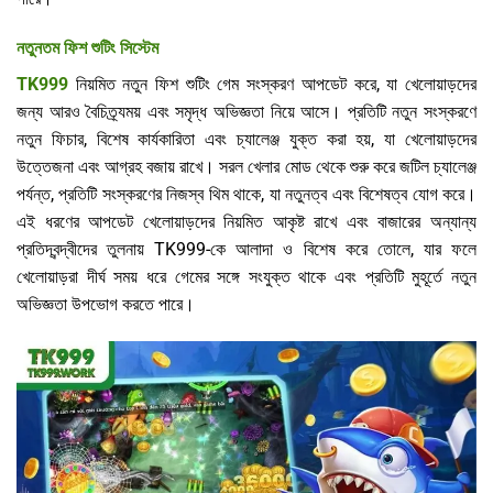
নতুনতম ফিশ শুটিং সিস্টেম
TK999
নিয়মিত নতুন ফিশ শুটিং গেম সংস্করণ আপডেট করে, যা খেলোয়াড়দের
জন্য আরও বৈচিত্র্যময় এবং সমৃদ্ধ অভিজ্ঞতা নিয়ে আসে। প্রতিটি নতুন সংস্করণে
নতুন ফিচার, বিশেষ কার্যকারিতা এবং চ্যালেঞ্জ যুক্ত করা হয়, যা খেলোয়াড়দের
উত্তেজনা এবং আগ্রহ বজায় রাখে। সরল খেলার মোড থেকে শুরু করে জটিল চ্যালেঞ্জ
পর্যন্ত, প্রতিটি সংস্করণের নিজস্ব থিম থাকে, যা নতুনত্ব এবং বিশেষত্ব যোগ করে।
এই ধরণের আপডেট খেলোয়াড়দের নিয়মিত আকৃষ্ট রাখে এবং বাজারের অন্যান্য
প্রতিদ্বন্দ্বীদের তুলনায় TK999-কে আলাদা ও বিশেষ করে তোলে, যার ফলে
খেলোয়াড়রা দীর্ঘ সময় ধরে গেমের সঙ্গে সংযুক্ত থাকে এবং প্রতিটি মুহূর্তে নতুন
অভিজ্ঞতা উপভোগ করতে পারে।