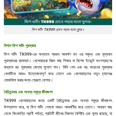
ফিশ শুটিং TK999 চোখে পড়ার মতো সুন্দর।
বিশাল ফিশ শুটিং পুরস্কার
ফিশ শুটিং TK999-এর অন্যতম প্রধান আকর্ষণ হল এর সমৃদ্ধ এবং মূল্যবান
পুরস্কারের ব্যবস্থা। খেলোয়াড়রা বিরল মাছ শিকার বা বিশেষ ইভেন্টে অংশগ্রহণের
মাধ্যমে বড় পুরস্কার জেতার সুযোগ পান। মিনি গেম এবং বড় কয়েনের পুরস্কার
খেলাটিকে আরও উত্তেজনাপূর্ণ করে তোলে এবং খেলোয়াড়দের নতুন চ্যালেঞ্জ
মোকাবিলা করার জন্য প্রেরণা যোগায়।
বৈচিত্র্যময় এবং অনন্য সমুদ্র জীবজগৎ
TK999 খেলোয়াড়দের জন্য একটি বৈচিত্র্যময় এবং অনন্য সমুদ্র জীবজগৎ
উপস্থাপন করে, যা ফিশ শুটিং গেমকে আরও আকর্ষণীয় করে তোলে। সাধারণ মাছ
থেকে কিংবদন্তি প্রাণী পর্যন্ত, প্রতিটি জীবের নিজস্ব বৈশিষ্ট্য এবং মূল্য রয়েছে, যা