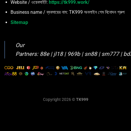
Website / ওয়েবসাইট:
https://tk999.work/
Business name / ব্যবসায়ের নাম: TK999 অনলাইন গেম বিনোদন গ্রুপ
Sitemap
Our
Partners:
88e
|
jl18
|
969b
|
sn88
|
sm777
|
bd
Copyright 2026 ©
TK999