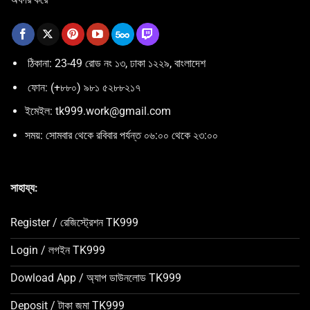
ঠিকানা: 23-49 রোড নং ১৩, ঢাকা ১২২৯, বাংলাদেশ
ফোন: (+৮৮০) ৯৮১ ৫২৮৮২১৭
ইমেইল:
tk999.work@gmail.com
সময়: সোমবার থেকে রবিবার পর্যন্ত ০৬:০০ থেকে ২৩:০০
সাহায্য:
Register / রেজিস্ট্রেশন TK999
Login / লগইন TK999
Dowload App / অ্যাপ ডাউনলোড TK999
Deposit / টাকা জমা TK999