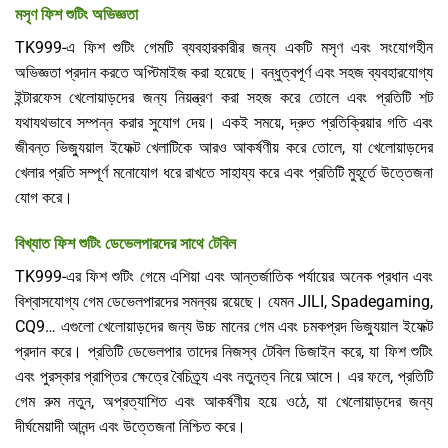
মসৃণ ফিশ শুটিং অভিজ্ঞতা
TK999-এ ফিশ শুটিং গেমটি ব্যবহারকারীর জন্য একটি মসৃণ এবং সংযোগহীন
অভিজ্ঞতা প্রদান করতে অপ্টিমাইজ করা হয়েছে। বন্ধুত্বপূর্ণ এবং সহজ ব্যবহারযোগ্য
ইন্টারফেস খেলোয়াড়দের জন্য নিয়ন্ত্রণ করা সহজ করে তোলে এবং প্রতিটি শট
যথাযথভাবে সম্পন্ন করার সুযোগ দেয়। একই সময়ে, দ্রুত প্রতিক্রিয়ার গতি এবং
জীবন্ত ভিজ্যুয়াল ইফেক্ট খেলাটিকে আরও আকর্ষণীয় করে তোলে, যা খেলোয়াড়দের
খেলার প্রতি সম্পূর্ণ মনোযোগ ধরে রাখতে সাহায্য করে এবং প্রতিটি মুহূর্তে উত্তেজনা
যোগ করে।
বিখ্যাত ফিশ শুটিং ডেভেলপারদের সাথে টেবিল
TK999-এর ফিশ শুটিং গেমে এশিয়া এবং আন্তর্জাতিক পর্যায়ের অনেক প্রধান এবং
বিশ্বাসযোগ্য গেম ডেভেলপারদের সমন্বয় রয়েছে। যেমন JILI, Spadegaming,
CQ9… এগুলো খেলোয়াড়দের জন্য উচ্চ মানের গেম এবং চমকপ্রদ ভিজ্যুয়াল ইফেক্ট
প্রদান করে। প্রতিটি ডেভেলপার তাদের নিজস্ব টেবিল ডিজাইন করে, যা ফিশ শুটিং
এবং পুরস্কার প্রাপ্তির ক্ষেত্রে বৈচিত্র্য এবং নতুনত্ব নিয়ে আসে। এর ফলে, প্রতিটি
গেম রুম নতুন, অপ্রত্যাশিত এবং আকর্ষণীয় হয়ে ওঠে, যা খেলোয়াড়দের জন্য
দীর্ঘমেয়াদী আনন্দ এবং উত্তেজনা নিশ্চিত করে।