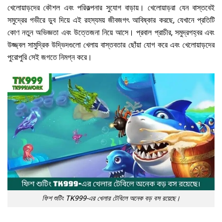
খেলোয়াড়দের কৌশল এবং পরিকল্পনার সুযোগ বাড়ায়। খেলোয়াড়রা যেন বাস্তবেই
সমুদ্রের গভীরে ডুব দিয়ে এই রহস্যময় জীবজগৎ আবিষ্কার করছে, যেখানে প্রতিটি
কোণ নতুন অভিজ্ঞতা এবং উত্তেজনা নিয়ে আসে। প্রবাল প্রাচীর, সমুদ্রগহ্বর এবং
উজ্জ্বল সামুদ্রিক উদ্ভিদগুলো খেলায় বাস্তবতার ছোঁয়া যোগ করে এবং খেলোয়াড়দের
পুরোপুরি সেই জগতে নিমগ্ন করে।
ফিশ শুটিং TK999-এর খেলার টেবিলে অনেক বড় বস রয়েছে।